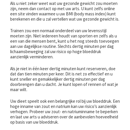
Als u niet zeker weet wat uw gezonde gewicht zou moeten
zijn, neem dan contact op met uw arts. U kunt zelfs online
een site vinden waarmee u uw BMI (body mass index) kunt
berekenen en die u zal vertellen wat uw gezonde gewicht is.
Trainen zou een normaal onderdeel van uw levensstijl
moeten zijn. Niet iedereen houdt van sporten en zelfs als u
een van die mensen bent, kunt u het nog steeds toevoegen
aan uw dagelijkse routine. Slechts dertig minuten per dag
lichaamsbeweging zal uw risico op hoge bloeddruk
aanzienlijk verminderen.
Als je niet in één keer dertig minuten kunt reserveren, doe
dat dan tien minuten per keer. Dit is net zo effectief en u
kunt sneller en gemakkelijker dertig minuten per dag
doorbrengen dan u dacht. Je kunt lopen of rennen of wat je
maar wilt.
Uw dieet speelt ook een belangrijke rol bij uw bloeddruk. Een
hoge inname van zout en natrium kan uw risico’s aanzienlijk
verhogen. Probeer uw zout- en natriuminname te beperken
en laat uw arts u adviseren over de aanbevolen hoeveelheid
op basis van uw bloeddruk.