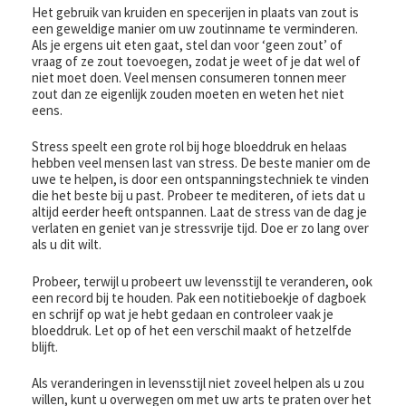
Het gebruik van kruiden en specerijen in plaats van zout is
een geweldige manier om uw zoutinname te verminderen.
Als je ergens uit eten gaat, stel dan voor ‘geen zout’ of
vraag of ze zout toevoegen, zodat je weet of je dat wel of
niet moet doen. Veel mensen consumeren tonnen meer
zout dan ze eigenlijk zouden moeten en weten het niet
eens.
Stress speelt een grote rol bij hoge bloeddruk en helaas
hebben veel mensen last van stress. De beste manier om de
uwe te helpen, is door een ontspanningstechniek te vinden
die het beste bij u past. Probeer te mediteren, of iets dat u
altijd eerder heeft ontspannen. Laat de stress van de dag je
verlaten en geniet van je stressvrije tijd. Doe er zo lang over
als u dit wilt.
Probeer, terwijl u probeert uw levensstijl te veranderen, ook
een record bij te houden. Pak een notitieboekje of dagboek
en schrijf op wat je hebt gedaan en controleer vaak je
bloeddruk. Let op of het een verschil maakt of hetzelfde
blijft.
Als veranderingen in levensstijl niet zoveel helpen als u zou
willen, kunt u overwegen om met uw arts te praten over het