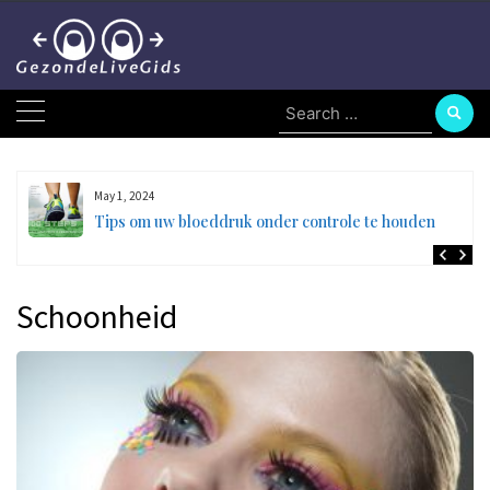
Skip
to
content
Search
for:
May 1, 2024
en
Tips om uw bloeddruk onder controle te houden
Schoonheid