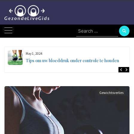
Skip
to
content
Search
for:
May 1, 2024
en
Tips om uw bloeddruk onder controle te houden
Gewichtsverlies