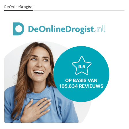
DeOnlineDrogist