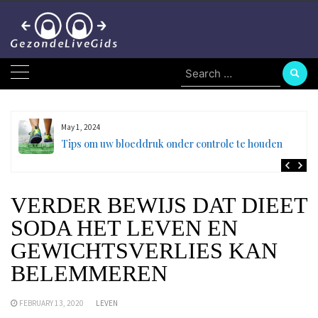
Skip
to
content
Search
for:
May 1, 2024
en
Tips om uw bloeddruk onder controle te houden
VERDER BEWIJS DAT DIEET
SODA HET LEVEN EN
GEWICHTSVERLIES KAN
BELEMMEREN
FEBRUARY 13, 2020
LEVEN