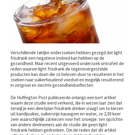
Verschillende talrijke onderzoeken hebben gezegd dat light
frisdrank een negatieve invloed kan hebben op de
gezondheid. Maar recent uitgevoerd onderzoek ontrafelt de
reden waarom light frisdrank de tegenovergestelde
producten kan doen die ze beloven door te resulteren in het
zoeken naar suikerhoudend voedsel en mogelijk resulterend
in vetgroei en slechte gezondheidseffecten.
De Huffington Post publiceerde onlangs een kort artikel
waarin deze studie werd verkend, die in wezen laat zien dat
terwijl je een dieetplan frisdrank drinker vraagt ​​om te kiezen
uit kandijsuiker, suikervrije kauwgom en water, ze 2,93 keer
zeer waarschijnlijk zal kiezen voor het snoepje. ten opzichte
van andere deelnemers aan de studie die geen light
frisdrank hebben gedronken. Om de reden dat dit artikel