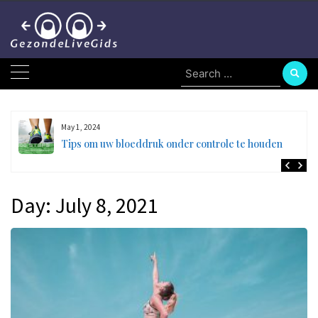
Skip
to
content
Search
for:
May 1, 2024
en
Tips om uw bloeddruk onder controle te houden
Day:
July 8, 2021